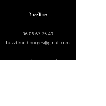
BuzzTime
06 06 67 75 49
buzztime.bourges@gmail.com
S'abonner à notre newsletter
E-mail
Envoyer