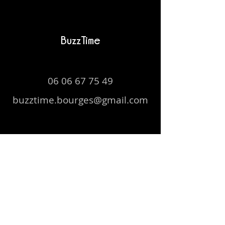
BuzzTime
06 06 67 75 49
buzztime.bourges@gmail.com
S'abonner à notre newsletter
E-mail
Envoyer