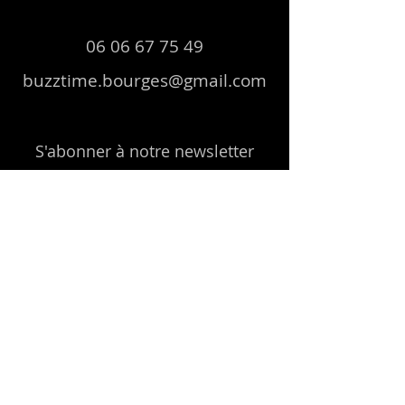
06 06 67 75 49
buzztime.bourges@gmail.com
S'abonner à notre newsletter
E-mail
Envoyer
Nous suivre :